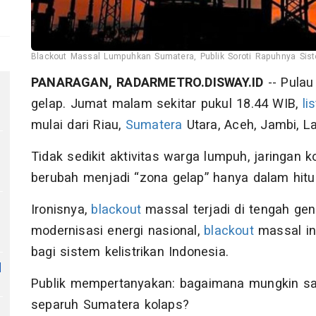
Blackout Massal Lumpuhkan Sumatera, Publik Soroti Rapuhnya Sistem
PANARAGAN, RADARMETRO.DISWAY.ID
-- Pula
gelap. Jumat malam sekitar pukul 18.44 WIB,
li
mulai dari Riau,
Sumatera
Utara, Aceh, Jambi, 
,
Tidak sedikit aktivitas warga lumpuh, jaringan 
berubah menjadi “zona gelap” hanya dalam hitu
Ironisnya,
blackout
massal terjadi di tengah ge
modernisasi energi nasional,
blackout
massal in
bagi sistem kelistrikan Indonesia.
l
Publik mempertanyakan: bagaimana mungkin sa
separuh Sumatera kolaps?