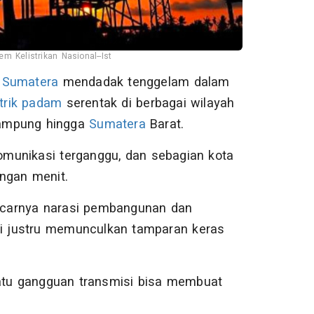
 Kelistrikan Nasional--Ist
u
Sumatera
mendadak tenggelam dalam
strik padam
serentak di berbagai wilayah
Lampung hingga
Sumatera
Barat.
komunikasi terganggu, dan sebagian kota
ngan menit.
ncarnya narasi pembangunan dan
i justru memunculkan tamparan keras
tu gangguan transmisi bisa membuat