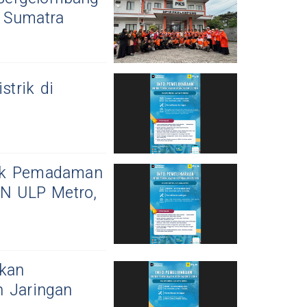
a Sumatra
trik di
pak Pemadaman
LN ULP Metro,
Akan
 Jaringan