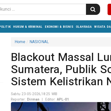
POLITIK
HUKUM & KRIMINAL
EKONOMI & BISNIS
OLAHRAGA
WISATA DA
Home
NASIONAL
Blackout Massal L
Sumatera, Publik S
Sistem Kelistrikan 
Sabtu 23-05-2026,18:25 WIB
Reporter:
Dirman
|
Editor:
APL-01