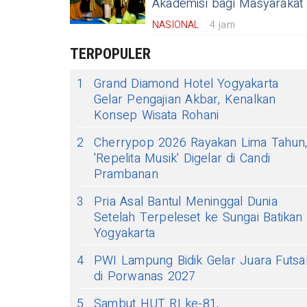
Akademisi bagi Masyarakat
NASIONAL
4 jam
TERPOPULER
1
Grand Diamond Hotel Yogyakarta
Gelar Pengajian Akbar, Kenalkan
Konsep Wisata Rohani
2
Cherrypop 2026 Rayakan Lima Tahun
'Repelita Musik' Digelar di Candi
Prambanan
3
Pria Asal Bantul Meninggal Dunia
Setelah Terpeleset ke Sungai Batikan
Yogyakarta
4
PWI Lampung Bidik Gelar Juara Futsa
di Porwanas 2027
5
Sambut HUT RI ke-81,