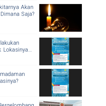
itarnya Akan
Dimana Saja?
ilakukan
Lokasinya...
Pemadaman
kasinya?
Bergelombang