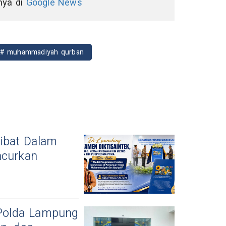
nnya di
Google News
# muhammadiyah qurban
ibat Dalam
ncurkan
Polda Lampung