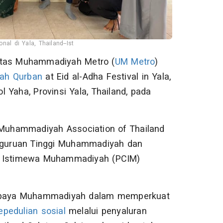
al di Yala, Thailand--Ist
itas Muhammadiyah Metro (
UM Metro
)
ah Qurban
at Eid al-Adha Festival in Yala,
 Yaha, Provinsi Yala, Thailand, pada
a Muhammadiyah Association of Thailand
erguruan Tinggi Muhammadiyah dan
ng Istimewa Muhammadiyah (PCIM)
i upaya Muhammadiyah dalam memperkuat
epedulian sosial
melalui penyaluran