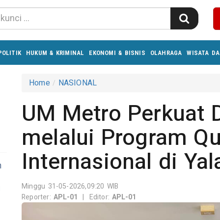
POLITIK
HUKUM & KRIMINAL
EKONOMI & BISNIS
OLAHRAGA
WISATA DA
Home
NASIONAL
UM Metro Perkuat 
melalui Program Q
Internasional di Yal
n
Minggu 31-05-2026,09:20 WIB
i
Reporter:
APL-01
|
Editor:
APL-01