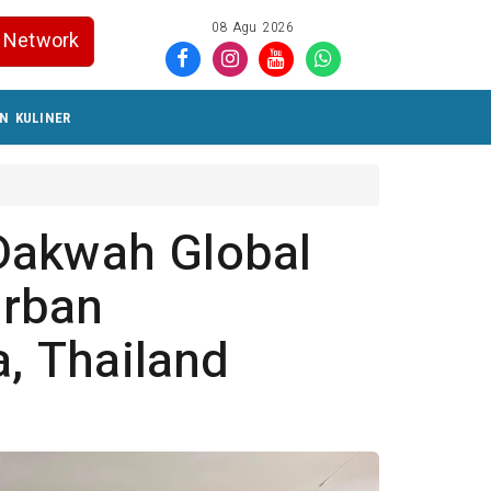
08 Agu 2026
Network
N KULINER
Dakwah Global
urban
a, Thailand