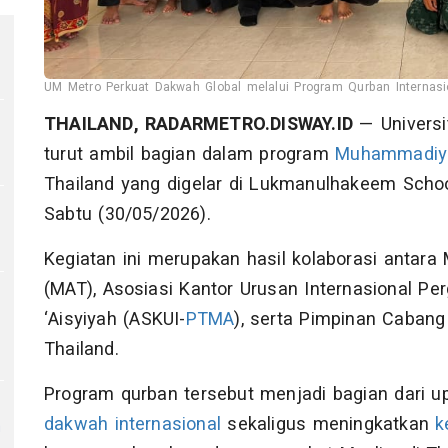
UM Metro Perkuat Dakwah Global melalui Program Qurban Internasion
THAILAND, RADARMETRO.DISWAY.ID
— Univers
turut ambil bagian dalam program
Muhammadiy
Thailand yang digelar di Lukmanulhakeem School
Sabtu (30/05/2026).
Kegiatan ini merupakan hasil kolaborasi antar
(MAT), Asosiasi Kantor Urusan Internasional P
‘Aisyiyah (ASKUI-
PTMA
), serta Pimpinan Caba
Thailand.
Program qurban tersebut menjadi bagian dar
dakwah internasional
sekaligus meningkatkan
k
h