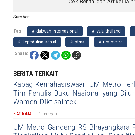
Cek Berita dan Artikel lai
Sumber:
Tag:
# dakwah internasional
# yala thailand
# kepedulian sosial
# ptma
# um metro
Share:
BERITA TERKAIT
Kabag Kemahasiswaan UM Metro Terl
Tim Penulis Buku Nasional yang Dilu
Wamen Diktisaintek
NASIONAL
1 minggu
UM Metro Gandeng RS Bhayangkara 