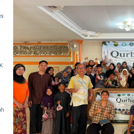
mi
WK
ah