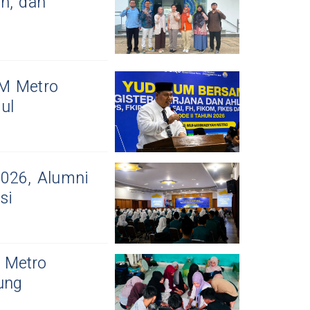
an, dan
UM Metro
ul
2026, Alumni
si
 Metro
ung